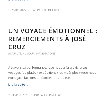
/
13 MARS 2025
PAR
PAULO PINHEIRO
UN VOYAGE ÉMOTIONNEL :
REMERCIEMENTS À JOSÉ
CRUZ
ACTUALITÉ
,
HUMOUR
,
INFORMATIONS
À travers sa performance, José nous a fait revivre ces
voyages (ou plutôt « expéditions » ou « périples ») que nous,
Portugais, faisions en famille, tous les étés…
Lire la suite
/
28 FÉVRIER 2025
PAR
PAULO PINHEIRO