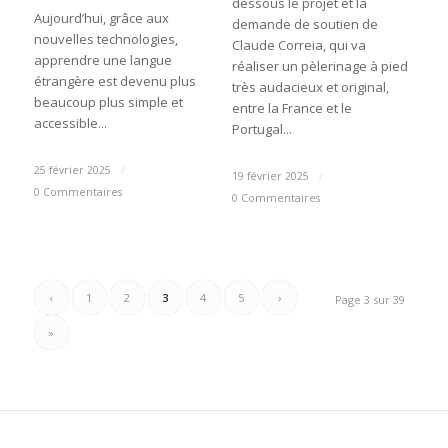
dessous le projet et la
Aujourd’hui, grâce aux
demande de soutien de
nouvelles technologies,
Claude Correia, qui va
apprendre une langue
réaliser un pèlerinage à pied
étrangère est devenu plus
très audacieux et original,
beaucoup plus simple et
entre la France et le
accessible...
Portugal...
25 février 2025
/
19 février 2025
/
0 Commentaires
0 Commentaires
‹
1
2
3
4
5
›
Page 3 sur 39
»