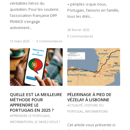
véritables héros du
« périples ») que nous,
quotidien. Pour les soutenir,
Portugais, faisions en famille,
l’association française DIFF
tous les étés...
FRANCE s’engage
activement...
28 février 2025
/
0 Commentaires
13 mars 2025
/
0 Commentaires
QUELLE EST LA MEILLEURE
PÈLERINAGE À PIED DE
MÉTHODE POUR
VÉZELAY À LISBONNE
APPRENDRE LE
ACTUALITÉ
,
HISTOIRE DU
PORTUGAIS EN 2025 ?
PORTUGAL
,
INFORMATIONS
APPRENDRE LE PORTUGAIS
,
INFORMATIONS
,
LE SAVIEZ-VOUS ?
Cet article vous présente ci-