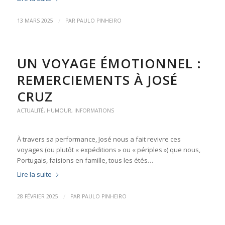
/
13 MARS 2025
PAR
PAULO PINHEIRO
UN VOYAGE ÉMOTIONNEL :
REMERCIEMENTS À JOSÉ
CRUZ
ACTUALITÉ
,
HUMOUR
,
INFORMATIONS
À travers sa performance, José nous a fait revivre ces
voyages (ou plutôt « expéditions » ou « périples ») que nous,
Portugais, faisions en famille, tous les étés…
Lire la suite
/
28 FÉVRIER 2025
PAR
PAULO PINHEIRO