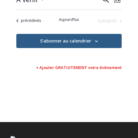
Liste
de
et
Sélectionnez
vues
une
navigati
Évène
Aujourd’hui
Évènements
suivants
Évènements
date.
précédents
de
vues
S’abonner au calendrier
Évèneme
+ Ajouter GRATUITEMENT votre évènement