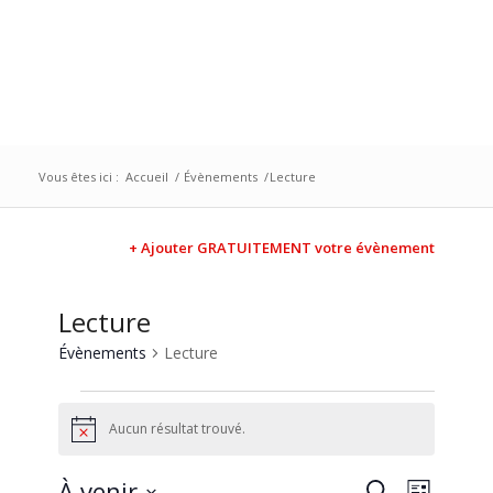
Vous êtes ici :
Accueil
/
Évènements
/
Lecture
+ Ajouter GRATUITEMENT votre évènement
Lecture
Évènements
Lecture
Aucun résultat trouvé.
Notice
Recherc
Naviga
À venir
Recherche