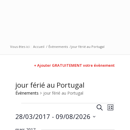
Vous êtes ici :
Accueil
/
Évènements
/
jour férié au Portugal
+ Ajouter GRATUITEMENT votre évènement
jour férié au Portugal
Évènements
jour férié au Portugal
Recherc
Naviga
Recherche
Liste
de
et
28/03/2017
 - 
09/08/2026
vues
navigati
Évène
Sélectionnez
mars 2017