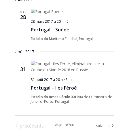
une
de
date.
vues
MAR
28
Évèneme
28 mars 2017 à 20 h 45 min
Portugal – Suède
Estádio do Marítimo
Funchal, Portugal
août 2017
JEU
31
31 août 2017 à 20 h 45 min
Portugal – Iles Féroé
Estádio do Bessa Século XXI
Rua de O Primeiro de
Janeiro, Porto, Portugal
Évènements
Aujourd’hui
précédents
Évènements
suivants