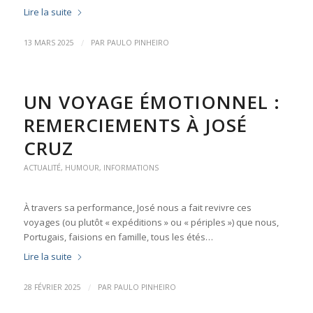
Lire la suite
/
13 MARS 2025
PAR
PAULO PINHEIRO
UN VOYAGE ÉMOTIONNEL :
REMERCIEMENTS À JOSÉ
CRUZ
ACTUALITÉ
,
HUMOUR
,
INFORMATIONS
À travers sa performance, José nous a fait revivre ces
voyages (ou plutôt « expéditions » ou « périples ») que nous,
Portugais, faisions en famille, tous les étés…
Lire la suite
/
28 FÉVRIER 2025
PAR
PAULO PINHEIRO