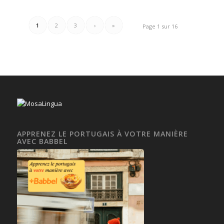
1
2
3
›
»
Page 1 sur 16
APPRENEZ LE PORTUGAIS À VOTRE MANIÈRE
AVEC BABBEL