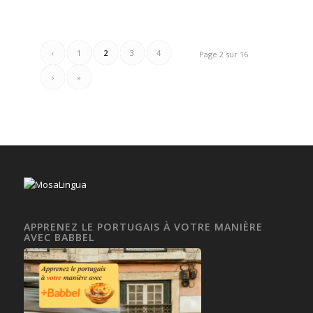
‹
1
2
3
4
Page 2 sur 16
›
»
APPRENEZ LE PORTUGAIS À VOTRE MANIÈRE
AVEC BABBEL