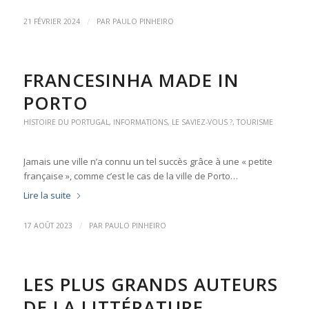
/
21 FÉVRIER 2024
PAR
PAULO PINHEIRO
FRANCESINHA MADE IN
PORTO
HISTOIRE DU PORTUGAL
,
INFORMATIONS
,
LE SAVIEZ-VOUS ?
,
TOURISME
Jamais une ville n’a connu un tel succès grâce à une « petite
française », comme c’est le cas de la ville de Porto…
Lire la suite
/
17 AOÛT 2023
PAR
PAULO PINHEIRO
LES PLUS GRANDS AUTEURS
DE LA LITTÉRATURE