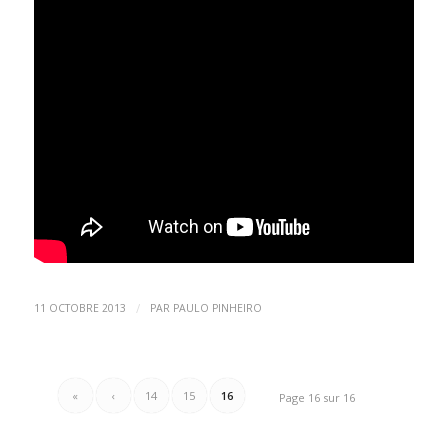
/
11 OCTOBRE 2013
PAR
PAULO PINHEIRO
«
‹
14
15
16
Page 16 sur 16