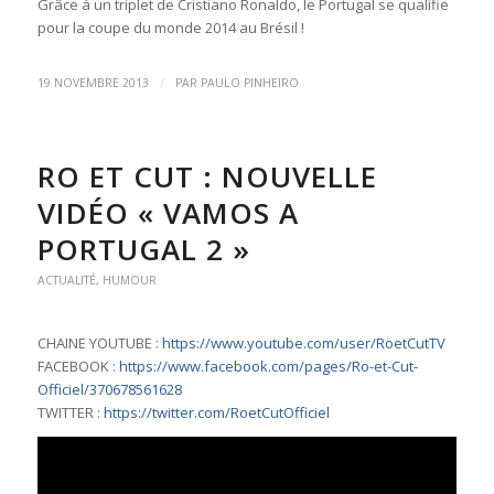
Grâce à un triplet de Cristiano Ronaldo, le Portugal se qualifie
pour la coupe du monde 2014 au Brésil !
/
19 NOVEMBRE 2013
PAR
PAULO PINHEIRO
RO ET CUT : NOUVELLE
VIDÉO « VAMOS A
PORTUGAL 2 »
ACTUALITÉ
,
HUMOUR
CHAINE YOUTUBE :
https://www.youtube.com/user/RoetCutTV
FACEBOOK :
https://www.facebook.com/pages/Ro-et-Cut-
Officiel/370678561628
TWITTER :
https://twitter.com/RoetCutOfficiel