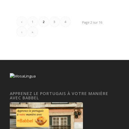
‹
1
2
3
4
Page 2 sur 16
›
»
APPRENEZ LE PORTUGAIS À VOTRE MANIÈRE
AVEC BABBEL