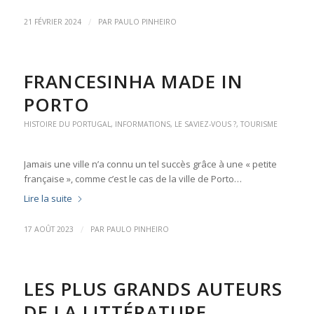
/
21 FÉVRIER 2024
PAR
PAULO PINHEIRO
FRANCESINHA MADE IN
PORTO
HISTOIRE DU PORTUGAL
,
INFORMATIONS
,
LE SAVIEZ-VOUS ?
,
TOURISME
Jamais une ville n’a connu un tel succès grâce à une « petite
française », comme c’est le cas de la ville de Porto…
Lire la suite
/
17 AOÛT 2023
PAR
PAULO PINHEIRO
LES PLUS GRANDS AUTEURS
DE LA LITTÉRATURE