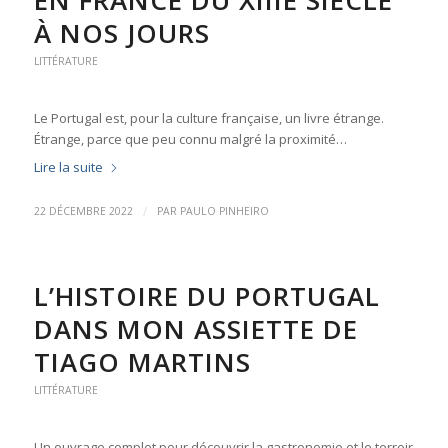
EN FRANCE DU XIIIE SIÈCLE
À NOS JOURS
LITTÉRATURE
Le Portugal est, pour la culture française, un livre étrange.
Étrange, parce que peu connu malgré la proximité…
Lire la suite
/
22 DÉCEMBRE 2022
PAR
PAULO PINHEIRO
L’HISTOIRE DU PORTUGAL
DANS MON ASSIETTE DE
TIAGO MARTINS
LITTÉRATURE
Un ouvrage complet pour découvrir la gastronomie et le terroir