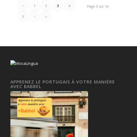
‹
1
2
3
4
Page 3 sur 16
5
›
»
APPRENEZ LE PORTUGAIS À VOTRE MANIÈRE
AVEC BABBEL