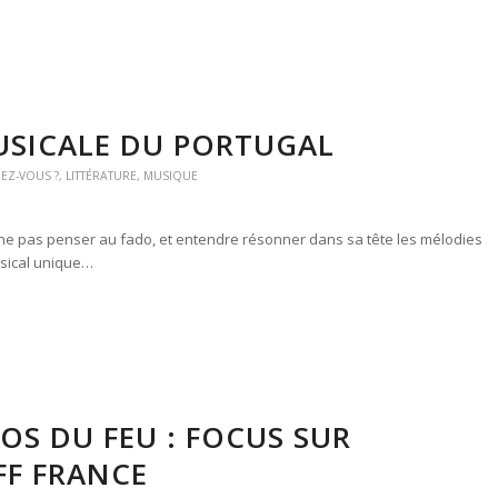
MUSICALE DU PORTUGAL
IEZ-VOUS ?
,
LITTÉRATURE
,
MUSIQUE
 ne pas penser au fado, et entendre résonner dans sa tête les mélodies
sical unique…
OS DU FEU : FOCUS SUR
FF FRANCE