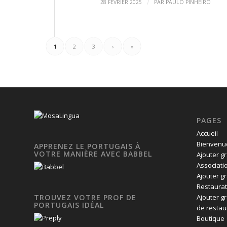
/
28 FÉVRIER 2025
PAR
PAULO PINHEIRO
1
2
3
›
»
PAGES
Accueil
Bienvenue
APPRENEZ LE PORTUGAIS À
VOTRE MANIÈRE AVEC BABBEL
Ajouter g
Associati
Ajouter g
Restaurat
Ajouter g
TROUVEZ VOTRE PROF DE
PORTUGAIS IDÉAL
de restau
Boutique