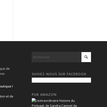
ique de
nce-
SUIVEZ-NOUS SUR FACEBOOK
outique !
PUB AMAZON