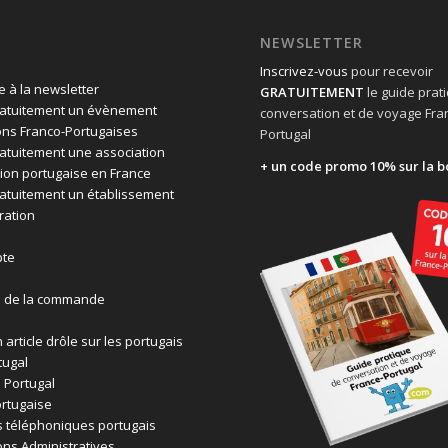
NEWSLETTER
Inscrivez-vous
pour recevoir
 à la newsletter
GRATUITEMENT
le guide prat
ratuitement un évènement
conversation et de voyage Fra
ons Franco-Portugaises
Portugal
ratuitement une association
+ un code promo 10% sur la b
ion portugaise en France
ratuitement un établissement
ration
te
n de la commande
 article drôle sur les portugais
tugal
 Portugal
rtugaise
 téléphoniques portugais
ons Administratives