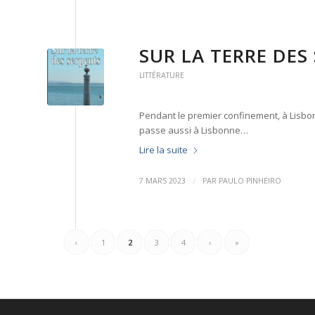
SUR LA TERRE DES
LITTÉRATURE
Pendant le premier confinement, à Lisbonn
passe aussi à Lisbonne…
Lire la suite
/
7 MARS 2023
PAR
PAULO PINHEIRO
‹
1
2
3
4
›
»