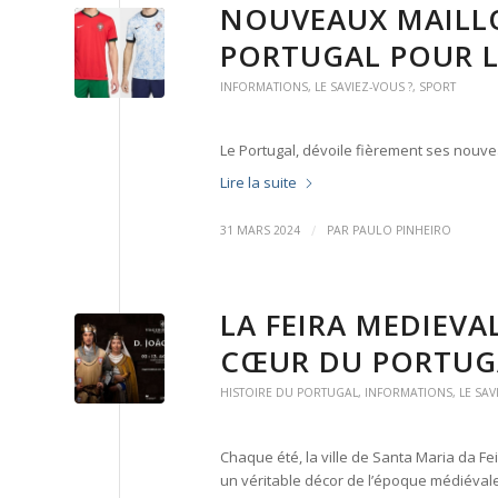
NOUVEAUX MAILLO
PORTUGAL POUR L
INFORMATIONS
,
LE SAVIEZ-VOUS ?
,
SPORT
Le Portugal, dévoile fièrement ses nouve
Lire la suite
/
31 MARS 2024
PAR
PAULO PINHEIRO
LA FEIRA MEDIEVA
CŒUR DU PORTUG
HISTOIRE DU PORTUGAL
,
INFORMATIONS
,
LE SAV
Chaque été, la ville de Santa Maria da Fei
un véritable décor de l’époque médiéva