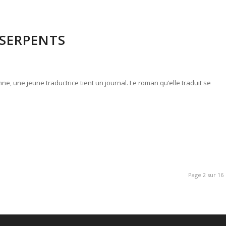
 SERPENTS
e, une jeune traductrice tient un journal. Le roman qu’elle traduit se
Page 2 sur 16