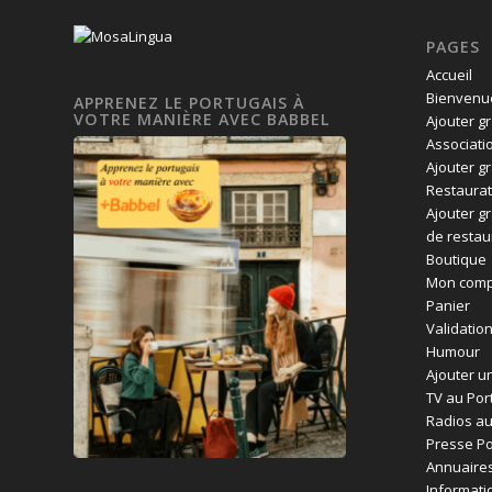
PAGES
Accueil
Bienvenue
APPRENEZ LE PORTUGAIS À
VOTRE MANIÈRE AVEC BABBEL
Ajouter g
Associati
Ajouter g
Restaurat
Ajouter g
de restau
Boutique
Mon comp
Panier
Validatio
Humour
Ajouter un
TV au Por
Radios au
Presse Po
Annuaires
Informati