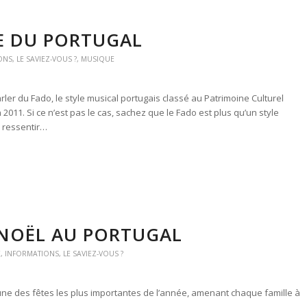
E DU PORTUGAL
ONS
,
LE SAVIEZ-VOUS ?
,
MUSIQUE
er du Fado, le style musical portugais classé au Patrimoine Culturel
2011. Si ce n’est pas le cas, sachez que le Fado est plus qu’un style
de ressentir…
 NOËL AU PORTUGAL
E
,
INFORMATIONS
,
LE SAVIEZ-VOUS ?
une des fêtes les plus importantes de l’année, amenant chaque famille à