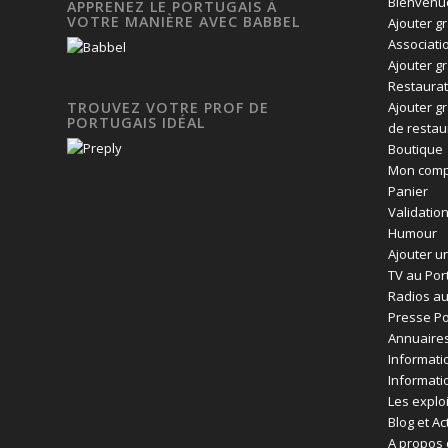
Bienvenue
APPRENEZ LE PORTUGAIS À
VOTRE MANIÈRE AVEC BABBEL
Ajouter g
Associati
Ajouter g
Restaurat
Ajouter g
TROUVEZ VOTRE PROF DE
PORTUGAIS IDÉAL
de restau
Boutique
Mon comp
Panier
Validatio
Humour
Ajouter un
TV au Por
Radios au
Presse Po
Annuaires
Informati
Informati
Les exploi
Blog et Ac
A propos 