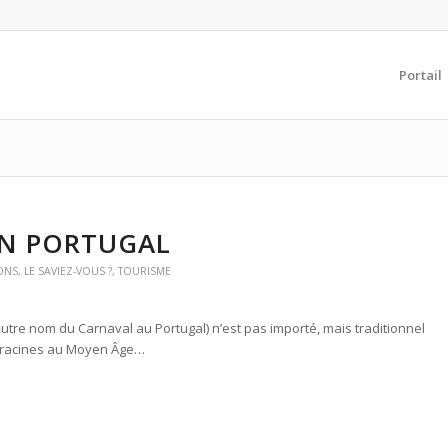
Portail
IN PORTUGAL
ONS
,
LE SAVIEZ-VOUS ?
,
TOURISME
autre nom du Carnaval au Portugal) n’est pas importé, mais traditionnel
s racines au Moyen Âge…