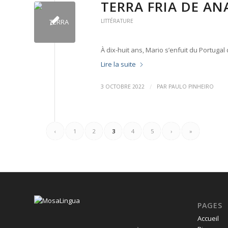
TERRA FRIA DE AN
LITTÉRATURE
À dix-huit ans, Mario s’enfuit du Portugal 
Lire la suite
/
3 OCTOBRE 2022
PAR
PAULO PINHEIRO
‹
1
2
3
4
5
›
»
PAGES
Accueil