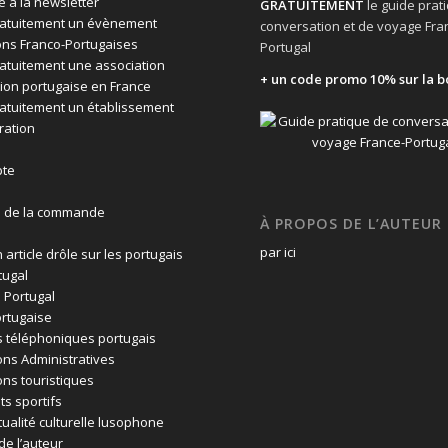
 à la newsletter
GRATUITEMENT
le guide prat
ratuitement un évènement
conversation et de voyage Fra
ons Franco-Portugaises
Portugal
ratuitement une association
+ un code promo 10% sur la b
ion portugaise en France
ratuitement un établissement
ration
te
n de la commande
À PROPOS DE L’AUTEUR
par ici
 article drôle sur les portugais
tugal
 Portugal
rtugaise
 téléphoniques portugais
ons Administratives
ons touristiques
ts sportifs
tualité culturelle lusophone
de l’auteur