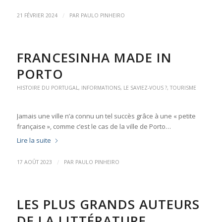
/
21 FÉVRIER 2024
PAR
PAULO PINHEIRO
FRANCESINHA MADE IN
PORTO
HISTOIRE DU PORTUGAL
,
INFORMATIONS
,
LE SAVIEZ-VOUS ?
,
TOURISME
Jamais une ville n’a connu un tel succès grâce à une « petite
française », comme c’est le cas de la ville de Porto…
Lire la suite
/
17 AOÛT 2023
PAR
PAULO PINHEIRO
LES PLUS GRANDS AUTEURS
DE LA LITTÉRATURE