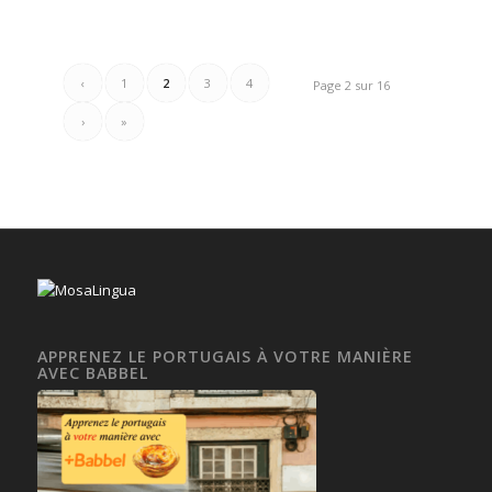
‹
1
2
3
4
Page 2 sur 16
›
»
APPRENEZ LE PORTUGAIS À VOTRE MANIÈRE
AVEC BABBEL