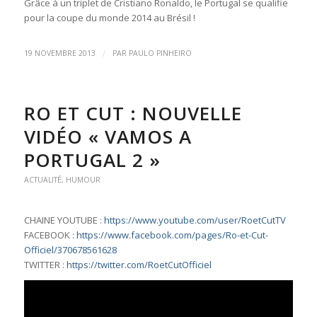
Grâce à un triplet de Cristiano Ronaldo, le Portugal se qualifie
pour la coupe du monde 2014 au Brésil !
/
19 NOVEMBRE 2013
PAR
PAULO PINHEIRO
RO ET CUT : NOUVELLE
VIDÉO « VAMOS A
PORTUGAL 2 »
ACTUALITÉ
,
HUMOUR
CHAINE YOUTUBE :
https://www.youtube.com/user/RoetCutTV
FACEBOOK :
https://www.facebook.com/pages/Ro-et-Cut-
Officiel/370678561628
TWITTER :
https://twitter.com/RoetCutOfficiel