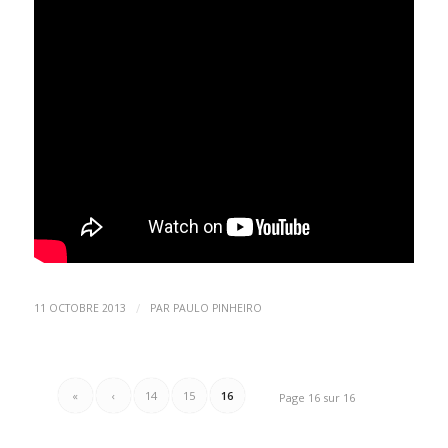
/
11 OCTOBRE 2013
PAR
PAULO PINHEIRO
«
‹
14
15
16
Page 16 sur 16