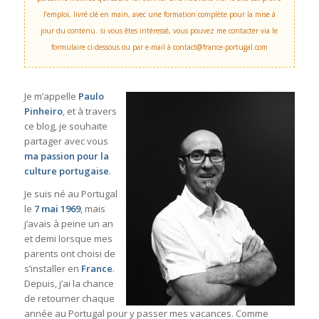
l’emploi, livré clé en main, avec une formation complète pour la mise à
jour du contenu.
si vous êtes intéressé, vous pouvez me contacter via le
formulaire ci-dessous ou par e-mail à contact@france-portugal.com
Je m’appelle
Paulo
Pinheiro
, et à travers
ce blog, je souhaite
partager avec vous
ma passion pour la
culture portugaise
.
Je suis né au Portugal
le
7 mai 1969
, mais
j’avais à peine un an
et demi lorsque mes
parents ont choisi de
s’installer en
France
.
Depuis, j’ai la chance
de retourner chaque
année au Portugal pour y passer mes vacances. Comme