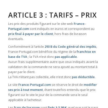
ARTICLE 3 : TARIFS – PRIX
Les prix des produits figurant sur le site web
France-
Portugal.com
sont indiqués en euros et correspondent au
prix final à payer par le client
, hors frais de livraison
éventuels.
Conformément à l’article
293 B du Code général des impôts
,
France-Portugal.com bénéficie du régime de la
franchise en
base de TVA
; la TVA n’est donc
pas applicable
.
Aucun frais supplémentaire autre que ceux indiqués avant la
validation de la commande ne sera ajouté au montant total à
payer par le client.
La TVA n’étant pas collectée, elle n’est donc
pas déductible
.
Le site
France-Portugal.com
se réserve le droit de
modifier
ses prix à tout moment
, étant toutefois entendu que le prix
figurant sur le site le jour de la commande sera le seul
applicable à l’acheteur.
Les
frais de livraison
sont
fixés à 3,99 €
, quel que soit le pays