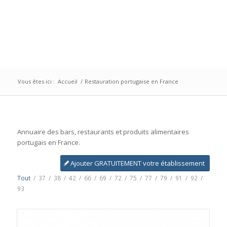
Vous êtes ici :
Accueil
/
Restauration portugaise en France
Annuaire des bars, restaurants et produits alimentaires
portugais en France.
Ajouter GRATUITEMENT votre établissement
Tout
/
37
/
38
/
42
/
66
/
69
/
72
/
75
/
77
/
79
/
91
/
92
/
93