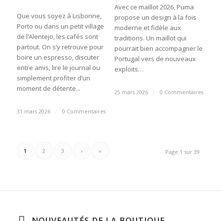
Avec ce maillot 2026, Puma
Que vous soyez à Lisbonne,
propose un design à la fois
Porto ou dans un petit village
moderne et fidèle aux
de l’Alentejo, les cafés sont
traditions. Un maillot qui
partout. On s’y retrouve pour
pourrait bien accompagner le
boire un espresso, discuter
Portugal vers de nouveaux
entre amis, lire le journal ou
exploits…
simplement profiter d’un
moment de détente...
25 mars 2026
/
0 Commentaires
31 mars 2026
/
0 Commentaires
1
2
3
›
»
Page 1 sur 39
NOUVEAUTÉS DE LA BOUTIQUE