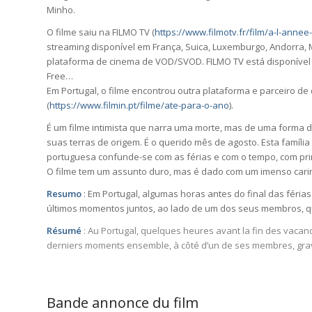
Minho.
O filme saiu na FILMO TV (
https://www.filmotv.fr/film/a-l-anne
streaming disponível em França, Suica, Luxemburgo, Andorra, M
plataforma de cinema de VOD/SVOD. FILMO TV está disponíve
Free…
Em Portugal, o filme encontrou outra plataforma e parceiro de d
(
https://www.filmin.pt/filme/ate-para-o-ano
).
É um filme intimista que narra uma morte, mas de uma forma 
suas terras de origem. É o querido mês de agosto. Esta família
portuguesa confunde-se com as férias e com o tempo, com pr
O filme tem um assunto duro, mas é dado com um imenso cari
Resumo
: Em Portugal, algumas horas antes do final das féria
últimos momentos juntos, ao lado de um dos seus membros, 
Résumé
: Au Portugal, quelques heures avant la fin des vacanc
derniers moments ensemble, à côté d’un de ses membres, gr
Bande annonce du film