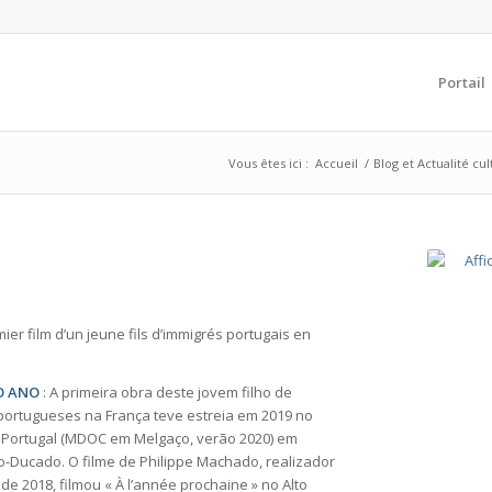
Portail
Vous êtes ici :
Accueil
/
Blog et Actualité cu
er film d’un jeune fils d’immigrés portugais en
O ANO
: A primeira obra deste jovem filho de
portugueses na França teve estreia em 2019 no
e Portugal (MDOC em Melgaço, verão 2020) em
-Ducado. O filme de Philippe Machado, realizador
de 2018, filmou « À l’année prochaine » no Alto