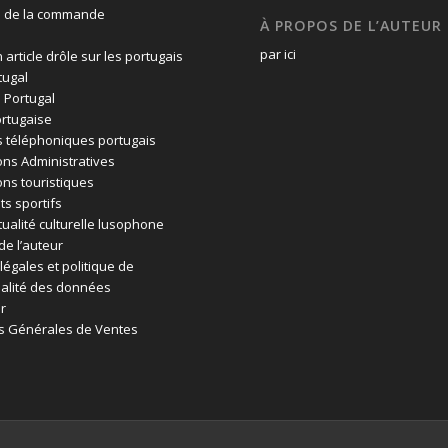
n de la commande
À PROPOS DE L’AUTEUR
par ici
 article drôle sur les portugais
tugal
 Portugal
rtugaise
 téléphoniques portugais
ons Administratives
ons touristiques
ts sportifs
tualité culturelle lusophone
de l’auteur
légales et politique de
ialité des données
r
s Générales de Ventes