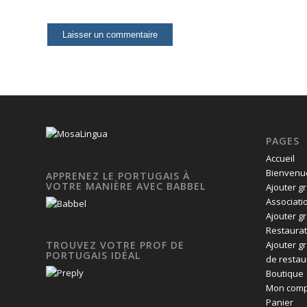
PAGES
Accueil
Bienvenue
APPRENEZ LE PORTUGAIS À
VOTRE MANIÈRE AVEC BABBEL
Ajouter g
Associati
Ajouter g
Restaurat
Ajouter g
TROUVEZ VOTRE PROF DE
PORTUGAIS IDÉAL
de restau
Boutique
Mon comp
Panier