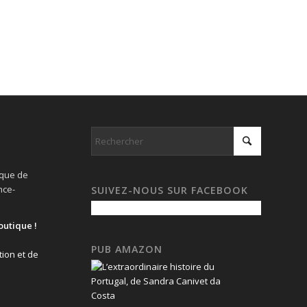
ique de
nce-
SUIVEZ-NOUS SUR FACEBOOK
outique !
PUB AMAZON