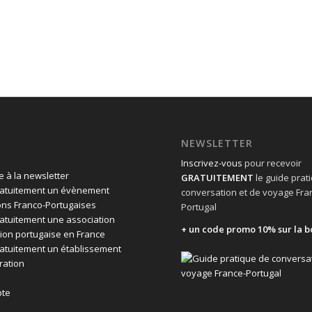
NEWSLETTER
Inscrivez-vous
pour recevoir
 à la newsletter
GRATUITEMENT
le guide prat
ratuitement un évènement
conversation et de voyage Fra
ons Franco-Portugaises
Portugal
ratuitement une association
+ un code promo 10% sur la b
ion portugaise en France
ratuitement un établissement
ration
te