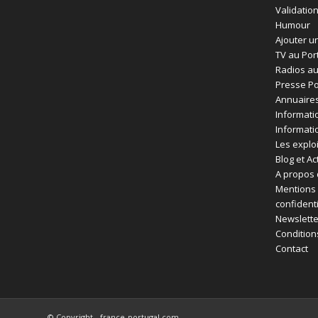
Validatio
Humour
Ajouter un
TV au Por
Radios au
Presse Po
Annuaires
Informati
Informati
Les exploi
Blog et Ac
A propos 
Mentions 
confident
Newslette
Condition
Contact
© Copyright - france-portugal.com