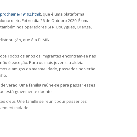
e-prochaine/19192.html
), que é uma plataforma
onaco etc. Foi no dia 26 de Outubro 2020. É uma
l também nos operadores SFR, Bouygues, Orange,
istribuição, que é a FILMIN
doce.Todos os anos os imigrantes encontram-se nas
 não é exceção. Para os mais jovens, a aldeia
imos e amigos da mesma idade, passados no verão.
nho.
s de verão. Uma família reúne-se para passar esses
que está gravemente doente.
es d’été. Une famille se réunit pour passer ces
avement malade.