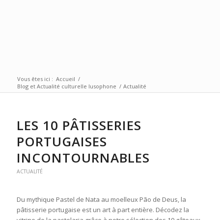
Vous êtes ici :
Accueil
/
Blog et Actualité culturelle lusophone
/
Actualité
LES 10 PÂTISSERIES
PORTUGAISES
INCONTOURNABLES
ACTUALITÉ
Du mythique Pastel de Nata au moelleux Pão de Deus, la
pâtisserie portugaise est un art à part entière. Décodez la