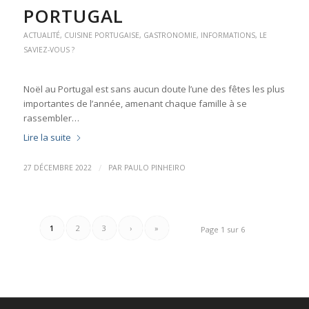
PORTUGAL
ACTUALITÉ
,
CUISINE PORTUGAISE
,
GASTRONOMIE
,
INFORMATIONS
,
LE
SAVIEZ-VOUS ?
Noël au Portugal est sans aucun doute l’une des fêtes les plus
importantes de l’année, amenant chaque famille à se
rassembler…
Lire la suite
/
27 DÉCEMBRE 2022
PAR
PAULO PINHEIRO
1
2
3
›
»
Page 1 sur 6