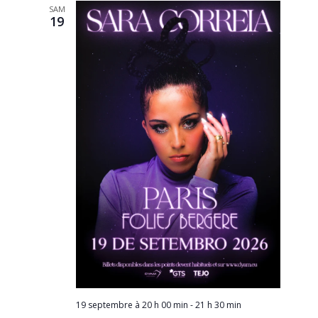
de
SAM
19
vues
Évèneme
19 septembre à 20 h 00 min
-
21 h 30 min