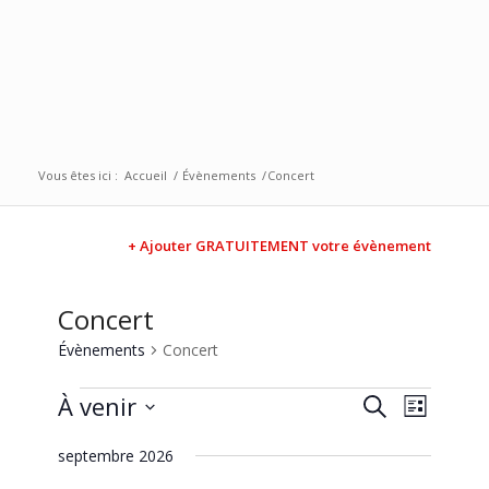
Vous êtes ici :
Accueil
/
Évènements
/
Concert
+ Ajouter GRATUITEMENT votre évènement
Concert
Évènements
Concert
Recherc
Naviga
À venir
Recherche
Liste
de
et
Sélectionnez
vues
septembre 2026
une
navigati
Évène
date.