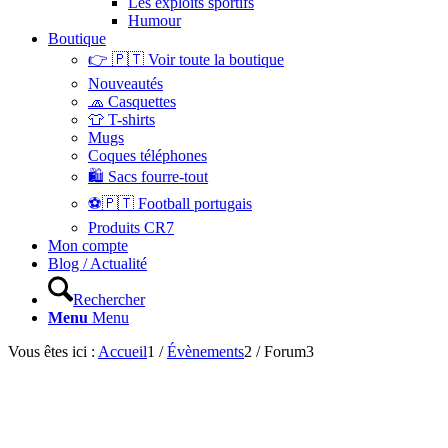
Les exploits sportifs
Humour
Boutique
👉 🇵🇹 Voir toute la boutique
Nouveautés
🧢 Casquettes
👕 T-shirts
Mugs
Coques téléphones
🛍 Sacs fourre-tout
⚽🇵🇹 Football portugais
Produits CR7
Mon compte
Blog / Actualité
Rechercher
Menu
Menu
Vous êtes ici :
Accueil
1
/
Évènements
2
/
Forum
3