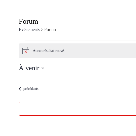
Forum
Évènements
Forum
Évènements
Aucun résultat trouvé.
Notice
À venir
Sélectionnez
une
date.
Évènements
précédents