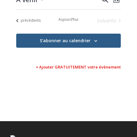
Liste
de
et
Sélectionnez
vues
une
navigati
Évène
Aujourd’hui
Évènements
suivants
Évènements
date.
précédents
de
vues
S’abonner au calendrier
Évèneme
+ Ajouter GRATUITEMENT votre évènement