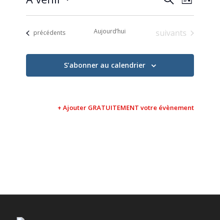
Liste
de
et
Sélectionnez
vues
une
navigati
Évène
Aujourd’hui
Évènements
suivants
Évènements
date.
précédents
de
vues
S’abonner au calendrier
Évèneme
+ Ajouter GRATUITEMENT votre évènement