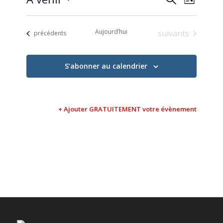
Liste
de
et
Sélectionnez
vues
une
navigati
Évène
Aujourd’hui
Évènements
suivants
Évènements
date.
précédents
de
vues
S’abonner au calendrier
Évèneme
+ Ajouter GRATUITEMENT votre évènement