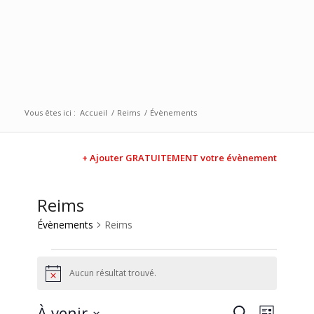
Vous êtes ici :
Accueil
/
Reims
/
Évènements
+ Ajouter GRATUITEMENT votre évènement
Reims
Évènements
Reims
Aucun résultat trouvé.
Notice
Recherc
Naviga
À venir
Recherche