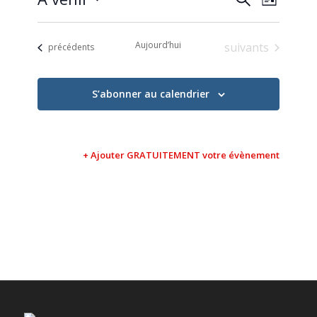
Liste
de
et
Sélectionnez
vues
une
navigati
Évène
Aujourd’hui
Évènements
suivants
Évènements
date.
précédents
de
vues
S’abonner au calendrier
Évèneme
+ Ajouter GRATUITEMENT votre évènement