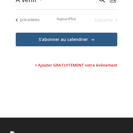
Liste
de
et
Sélectionnez
vues
une
navigati
Évène
Aujourd’hui
Évènements
suivants
Évènements
date.
précédents
de
vues
S’abonner au calendrier
Évèneme
+ Ajouter GRATUITEMENT votre évènement