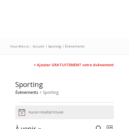
Vous êtes ici :
Accueil
/
Sporting
/
Évènements
+ Ajouter GRATUITEMENT votre évènement
Sporting
Évènements
Sporting
Aucun résultat trouvé.
Notice
Recherc
Naviga
À venir
Recherche