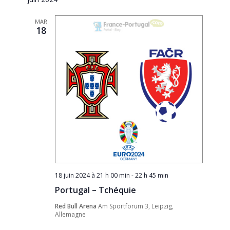
une
de
date.
vues
MAR
18
Évèneme
18 juin 2024 à 21 h 00 min
-
22 h 45 min
Portugal – Tchéquie
Red Bull Arena
Am Sportforum 3, Leipzig,
Allemagne