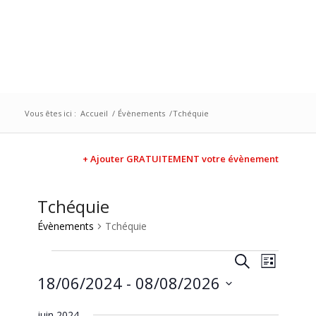
Vous êtes ici :
Accueil
/
Évènements
/
Tchéquie
+ Ajouter GRATUITEMENT votre évènement
Tchéquie
Évènements
Tchéquie
Recherc
Naviga
Recherche
Liste
de
et
18/06/2024
 - 
08/08/2026
vues
navigati
Évène
Sélectionnez
juin 2024