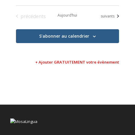
Évènements
Aujourd’hui
précédents
Évènements
suivants
S’abonner au calendrier
+ Ajouter GRATUITEMENT votre évènement