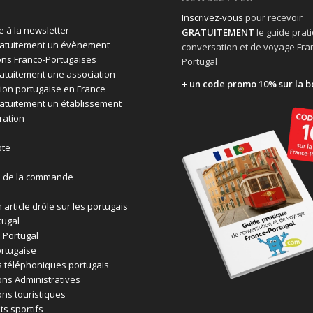
Inscrivez-vous
pour recevoir
 à la newsletter
GRATUITEMENT
le guide prat
ratuitement un évènement
conversation et de voyage Fra
ons Franco-Portugaises
Portugal
ratuitement une association
+ un code promo 10% sur la b
ion portugaise en France
ratuitement un établissement
ration
te
n de la commande
 article drôle sur les portugais
tugal
 Portugal
rtugaise
 téléphoniques portugais
ons Administratives
ons touristiques
ts sportifs