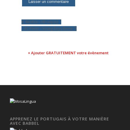
Benfica – RB Leipzig
FC Porto – Young Boys Berne
+ Ajouter GRATUITEMENT votre évènement
APPRENEZ LE PORTUGAIS À VOTRE MANIÈRE
AVEC BABBEL