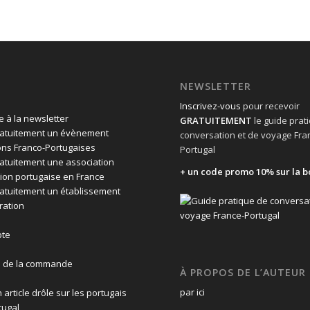
NEWSLETTER
Inscrivez-vous
pour recevoir
 à la newsletter
GRATUITEMENT
le guide prat
ratuitement un évènement
conversation et de voyage Fra
ons Franco-Portugaises
Portugal
ratuitement une association
+ un code promo 10% sur la b
ion portugaise en France
ratuitement un établissement
ration
te
n de la commande
À PROPOS DE L’AUTEUR
par ici
 article drôle sur les portugais
tugal