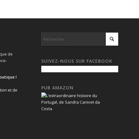
ique de
nce-
SUIVEZ-NOUS SUR FACEBOOK
outique !
PUB AMAZON