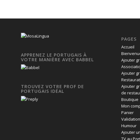
PAGES
Accueil
Bienvenue
APPRENEZ LE PORTUGAIS À
VOTRE MANIÈRE AVEC BABBEL
Ajouter g
Associati
Ajouter g
Restaurat
Ajouter g
TROUVEZ VOTRE PROF DE
PORTUGAIS IDÉAL
de restau
Boutique
Mon comp
Panier
Validatio
Humour
Ajouter un
TV au Por