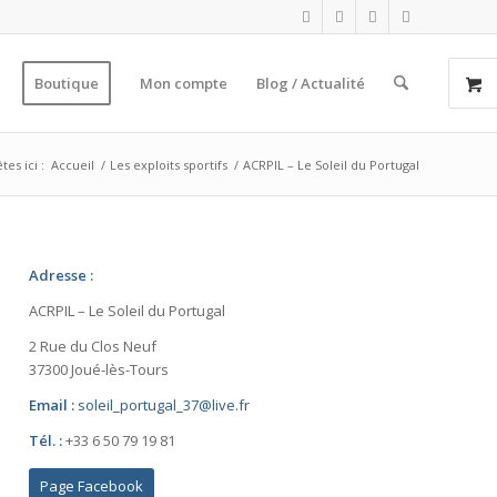
Boutique
Mon compte
Blog / Actualité
tes ici :
Accueil
/
Les exploits sportifs
/
ACRPIL – Le Soleil du Portugal
Adresse :
ACRPIL – Le Soleil du Portugal
2 Rue du Clos Neuf
37300 Joué-lès-Tours
Email :
soleil_portugal_37@live.fr
Tél. :
+33 6 50 79 19 81
Page Facebook