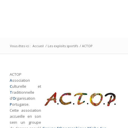
Vous êtes ici :
Accueil
/
Les exploits sportifs
/
ACTOP
ACTOP
A
ssociation
C
ulturelle et
T
raditionnelle
d’
O
rganisation
P
ortugaise.
Cette association
accueille en son
sein un groupe