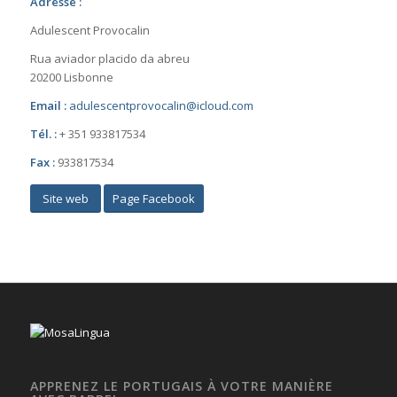
Adresse :
Adulescent Provocalin
Rua aviador placido da abreu
20200 Lisbonne
Email :
adulescentprovocalin@icloud.com
Tél. :
+ 351 933817534
Fax :
933817534
Site web
Page Facebook
APPRENEZ LE PORTUGAIS À VOTRE MANIÈRE