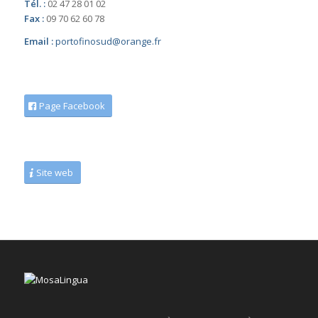
Tél. :
02 47 28 01 02
Fax :
09 70 62 60 78
Email :
portofinosud@orange.fr
Page Facebook
Site web