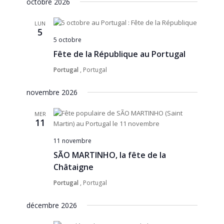
octobre 2026
une
navigati
Évène
date.
de
LUN
5
vues
5 octobre
Évèneme
Fête de la République au Portugal
Portugal
, Portugal
novembre 2026
MER
11
11 novembre
SÃO MARTINHO, la fête de la
Châtaigne
Portugal
, Portugal
décembre 2026