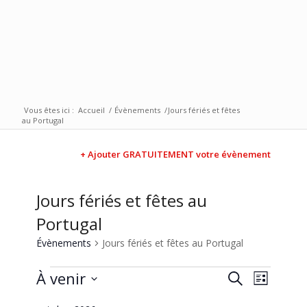
Vous êtes ici :
Accueil
/
Évènements
/
Jours fériés et fêtes
au Portugal
+ Ajouter GRATUITEMENT votre évènement
Jours fériés et fêtes au
Portugal
Évènements
Jours fériés et fêtes au Portugal
Recherc
Naviga
À venir
Recherche
Liste
de
et
Sélectionnez
vues