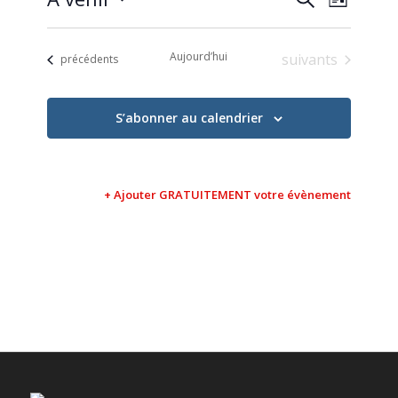
Liste
de
et
Sélectionnez
vues
une
navigati
Évène
Aujourd’hui
Évènements
suivants
Évènements
date.
précédents
de
vues
S’abonner au calendrier
Évèneme
+ Ajouter GRATUITEMENT votre évènement