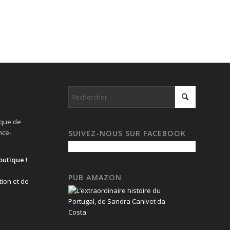
ique de
nce-
SUIVEZ-NOUS SUR FACEBOOK
outique !
PUB AMAZON