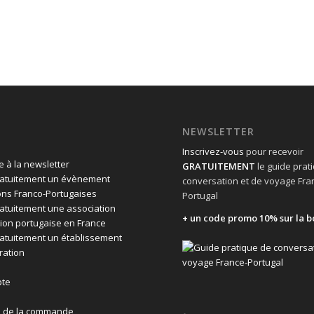
NEWSLETTER
Inscrivez-vous
pour recevoir
 à la newsletter
GRATUITEMENT
le guide prat
ratuitement un évènement
conversation et de voyage Fra
ons Franco-Portugaises
Portugal
ratuitement une association
+ un code promo 10% sur la b
ion portugaise en France
ratuitement un établissement
ration
te
n de la commande