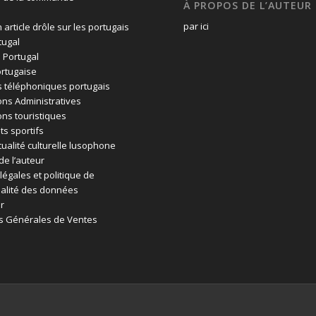
À PROPOS DE L’AUTEUR
par ici
 article drôle sur les portugais
tugal
 Portugal
rtugaise
 téléphoniques portugais
ons Administratives
ons touristiques
ts sportifs
tualité culturelle lusophone
de l’auteur
légales et politique de
ialité des données
r
s Générales de Ventes