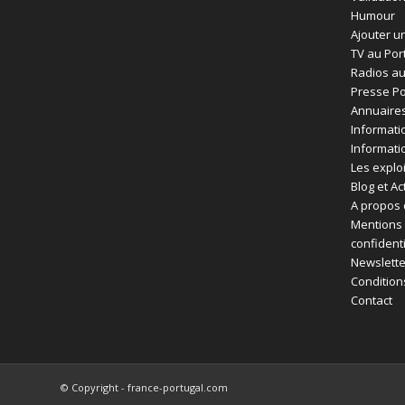
Humour
Ajouter un
TV au Por
Radios au
Presse Po
Annuaires
Informati
Informati
Les exploi
Blog et Ac
A propos 
Mentions 
confident
Newslette
Condition
Contact
© Copyright - france-portugal.com