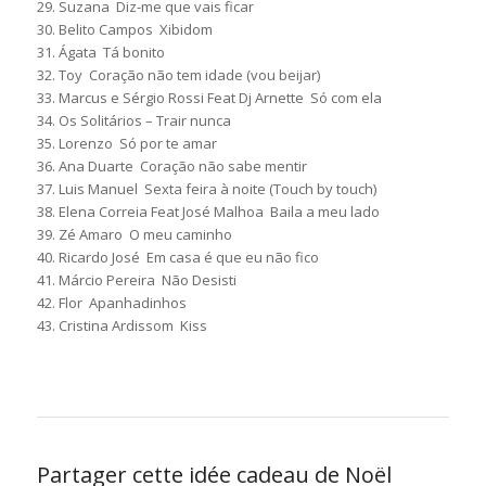
29. Suzana  Diz-me que vais ficar
30. Belito Campos  Xibidom
31. Ágata  Tá bonito
32. Toy  Coração não tem idade (vou beijar)
33. Marcus e Sérgio Rossi Feat Dj Arnette  Só com ela
34. Os Solitários – Trair nunca
35. Lorenzo  Só por te amar
36. Ana Duarte  Coração não sabe mentir
37. Luis Manuel  Sexta feira à noite (Touch by touch)
38. Elena Correia Feat José Malhoa  Baila a meu lado
39. Zé Amaro  O meu caminho
40. Ricardo José  Em casa é que eu não fico
41. Márcio Pereira  Não Desisti
42. Flor  Apanhadinhos
43. Cristina Ardissom  Kiss
Partager cette idée cadeau de Noël