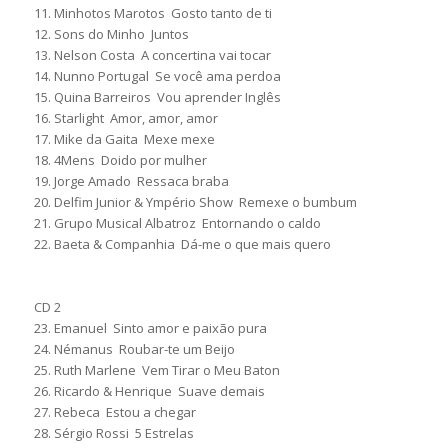
11. Minhotos Marotos  Gosto tanto de ti
12. Sons do Minho  Juntos
13. Nelson Costa  A concertina vai tocar
14. Nunno Portugal  Se você ama perdoa
15. Quina Barreiros  Vou aprender Inglês
16. Starlight  Amor, amor, amor
17. Mike da Gaita  Mexe mexe
18. 4Mens  Doido por mulher
19. Jorge Amado  Ressaca braba
20. Delfim Junior & Ympério Show  Remexe o bumbum
21. Grupo Musical Albatroz  Entornando o caldo
22. Baeta & Companhia  Dá-me o que mais quero
CD 2
23. Emanuel  Sinto amor e paixão pura
24. Némanus  Roubar-te um Beijo
25. Ruth Marlene  Vem Tirar o Meu Baton
26. Ricardo & Henrique  Suave demais
27. Rebeca  Estou a chegar
28. Sérgio Rossi  5 Estrelas