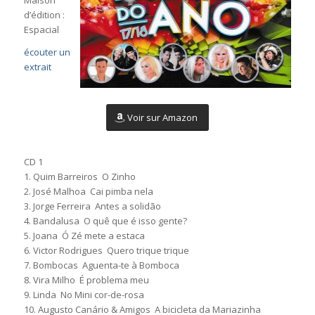
Maison
d’édition :
Espacial
écouter un
extrait
Voir sur Amazon
CD 1
1. Quim Barreiros  O Zinho
2. José Malhoa  Cai pimba nela
3. Jorge Ferreira  Antes a solidão
4. Bandalusa  O quê que é isso gente?
5. Joana  Ó Zé mete a estaca
6. Victor Rodrigues  Quero trique trique
7. Bombocas  Aguenta-te à Bomboca
8. Vira Milho  É problema meu
9. Linda  No Mini cor-de-rosa
10. Augusto Canário & Amigos  A bicicleta da Mariazinha