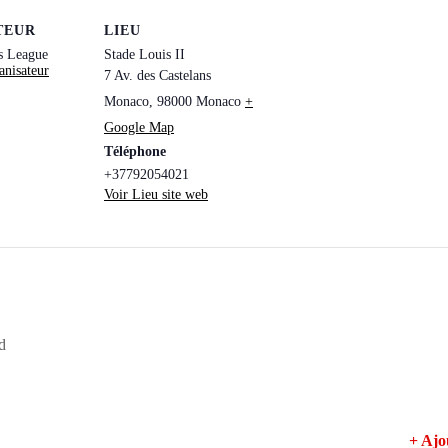
TEUR
LIEU
s League
Stade Louis II
anisateur
7 Av. des Castelans
Monaco
,
98000
Monaco
+
Google Map
Téléphone
+37792054021
Voir Lieu site web
d
+ Aj