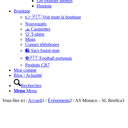
Les exploits sportifs
Humour
Boutique
👉 🇵🇹 Voir toute la boutique
Nouveautés
🧢 Casquettes
👕 T-shirts
Mugs
Coques téléphones
🛍 Sacs fourre-tout
⚽🇵🇹 Football portugais
Produits CR7
Mon compte
Blog / Actualité
Rechercher
Menu
Menu
Vous êtes ici :
Accueil
1
/
Évènements
2
/
AS Monaco – SL Benfica
3