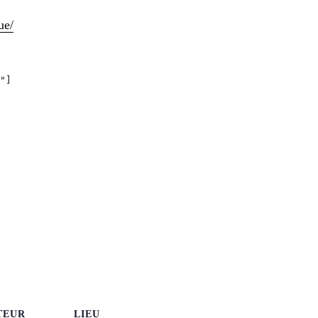
ue/
"]
TEUR
LIEU