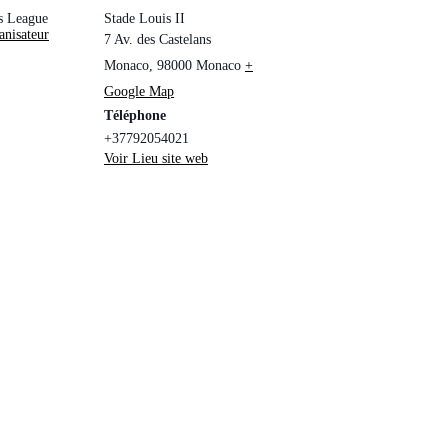
s League
Stade Louis II
anisateur
7 Av. des Castelans
Monaco
,
98000
Monaco
+
Google Map
Téléphone
+37792054021
Voir Lieu site web