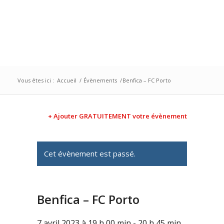
Vous êtes ici :
Accueil
/
Évènements
/
Benfica – FC Porto
+ Ajouter GRATUITEMENT votre évènement
Cet évènement est passé.
Benfica – FC Porto
7 avril 2023 à 19 h 00 min
-
20 h 45 min