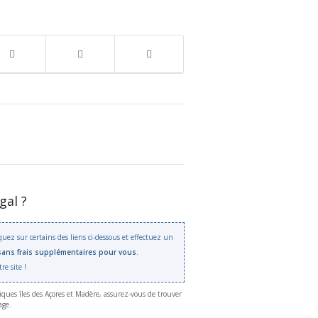
gal ?
iquez sur certains des liens ci-dessous et effectuez un
sans frais supplémentaires pour vous
.
re site !
iques îles des Açores et Madère, assurez-vous de trouver
age.