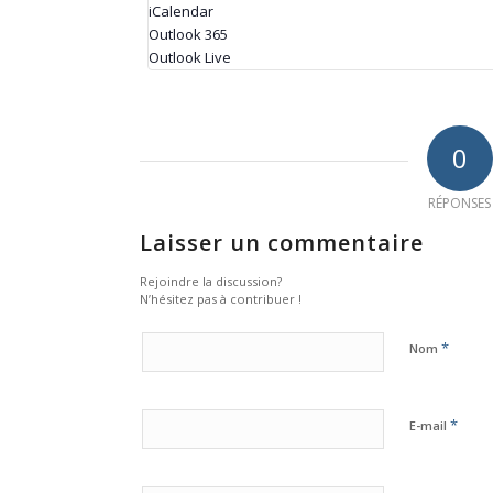
iCalendar
Outlook 365
Outlook Live
0
RÉPONSES
Laisser un commentaire
Rejoindre la discussion?
N’hésitez pas à contribuer !
*
Nom
*
E-mail