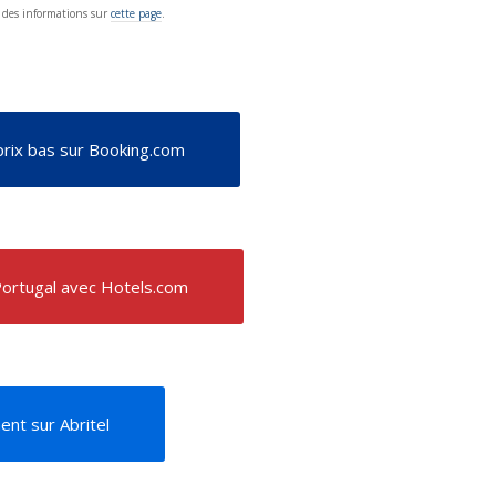
t des informations sur
cette page
.
rix bas sur Booking.com
Portugal avec Hotels.com
nt sur Abritel