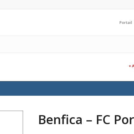
Portail
+ 
Benfica – FC Po