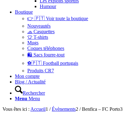
Les exploits sportifs
Humour
Boutique
👉 🇵🇹 Voir toute la boutique
Nouveautés
🧢 Casquettes
👕 T-shirts
Mugs
Coques téléphones
🛍 Sacs fourre-tout
⚽🇵🇹 Football portugais
Produits CR7
Mon compte
Blog / Actualité
Rechercher
Menu
Menu
Vous êtes ici :
Accueil
1
/
Évènements
2
/
Benfica – FC Porto
3