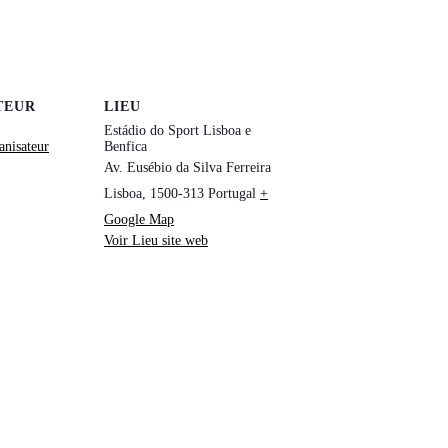
TEUR
LIEU
Estádio do Sport Lisboa e
anisateur
Benfica
Av. Eusébio da Silva Ferreira
Lisboa
,
1500-313
Portugal
+
Google Map
Voir Lieu site web