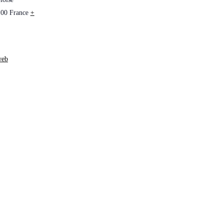
100
France
+
web