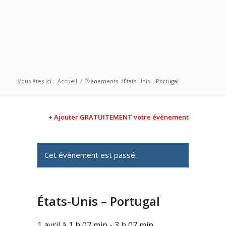
Vous êtes ici :
Accueil
/
Évènements
/
États-Unis – Portugal
+ Ajouter GRATUITEMENT votre évènement
Cet évènement est passé.
États-Unis – Portugal
1 avril à 1 h 07 min
-
3 h 07 min