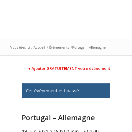
Vous êtes ici :
Accueil
/
Évènements
/
Portugal – Allemagne
+ Ajouter GRATUITEMENT votre évènement
Cet évènement est passé.
Portugal – Allemagne
19 juin 2021 à 18 h 00 min
-
20 h 00