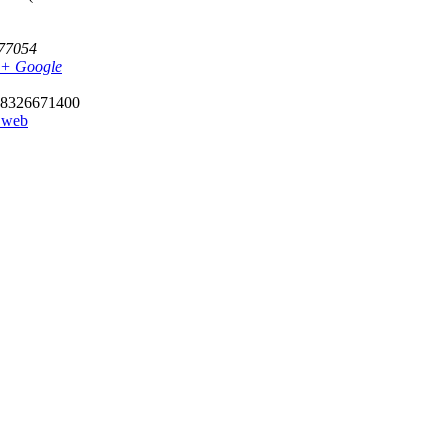
77054
+ Google
8326671400
e web