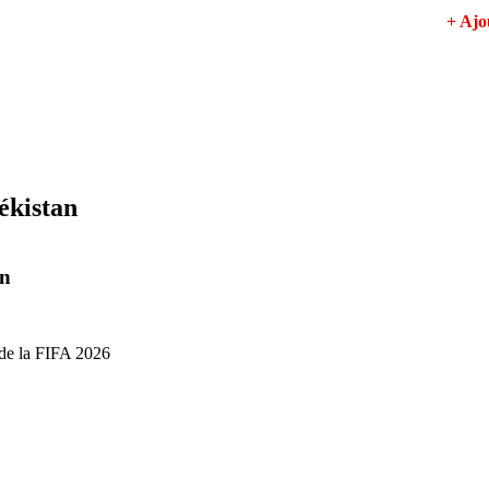
+ Aj
ékistan
in