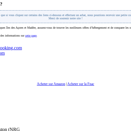
 ?
e que si vous cliquez sur certains des liens ci-dessous et effectuez un achat, nous pourrions recevoir une petite
Merci de soutenir notre site !
ques îles des Açores et Madère, assurez-vous de trouver les meilleures offres d’hébergement et de comparer les 
t des informations sur
cette page
.
Booking.com
com
Acheter sur Amazon
|
Acheter sur la Fnac
uston (NRG