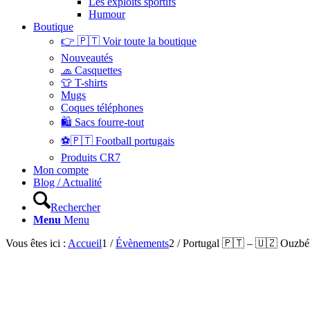
Les exploits sportifs
Humour
Boutique
👉 🇵🇹 Voir toute la boutique
Nouveautés
🧢 Casquettes
👕 T-shirts
Mugs
Coques téléphones
🛍 Sacs fourre-tout
⚽🇵🇹 Football portugais
Produits CR7
Mon compte
Blog / Actualité
Rechercher
Menu
Menu
Vous êtes ici :
Accueil
1
/
Évènements
2
/
Portugal 🇵🇹 – 🇺🇿 Ouzbé