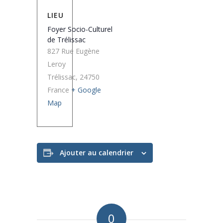
LIEU
Foyer Socio-Culturel
de Trélissac
827 Rue Eugène
Leroy
Trélissac
,
24750
France
+ Google
Map
Ajouter au calendrier
0