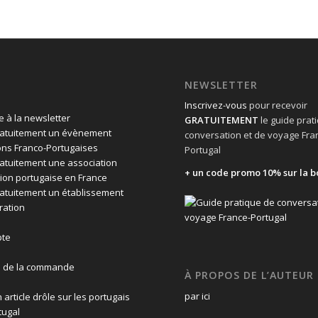
NEWSLETTER
Inscrivez-vous
pour recevoir
 à la newsletter
GRATUITEMENT
le guide prat
ratuitement un évènement
conversation et de voyage Fra
ons Franco-Portugaises
Portugal
ratuitement une association
+ un code promo 10% sur la b
ion portugaise en France
ratuitement un établissement
ration
te
n de la commande
À PROPOS DE L’AUTEUR
par ici
 article drôle sur les portugais
tugal