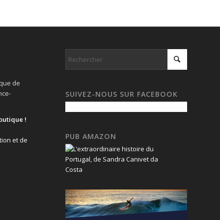
ique de
nce-
SUIVEZ-NOUS SUR FACEBOOK
outique !
PUB AMAZON