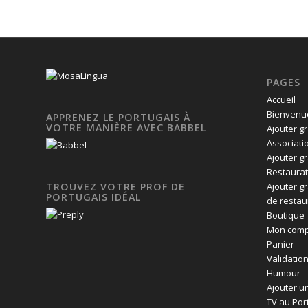
PAGES
Accueil
Bienvenue
APPRENEZ LE PORTUGAIS À
VOTRE MANIÈRE AVEC BABBEL
Ajouter g
Associati
Ajouter g
Restaurat
Ajouter g
TROUVEZ VOTRE PROF DE
PORTUGAIS IDÉAL
de restau
Boutique
Mon comp
Panier
Validatio
Humour
Ajouter un
TV au Por