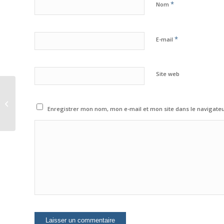
*
Nom
*
E-mail
Site web
LA LITTÉRATURE
PORTUGAISE de
Enregistrer mon nom, mon e-mail et mon site dans le navigat
Georges Le Gentil