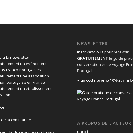
NEWSLETTER
Inscrivez-vous
pour recevoir
 à la newsletter
GRATUITEMENT
le guide prat
ratuitement un évènement
conversation et de voyage Fra
ons Franco-Portugaises
Portugal
ratuitement une association
+ un code promo 10% sur la b
ion portugaise en France
ratuitement un établissement
ration
te
n de la commande
À PROPOS DE L’AUTEUR
par ici
 article drôle sur les portugais