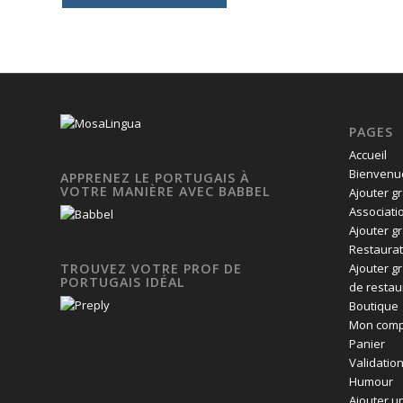
PAGES
Accueil
Bienvenue
APPRENEZ LE PORTUGAIS À
VOTRE MANIÈRE AVEC BABBEL
Ajouter g
Associati
Ajouter g
Restaurat
Ajouter g
TROUVEZ VOTRE PROF DE
PORTUGAIS IDÉAL
de restau
Boutique
Mon comp
Panier
Validatio
Humour
Ajouter un